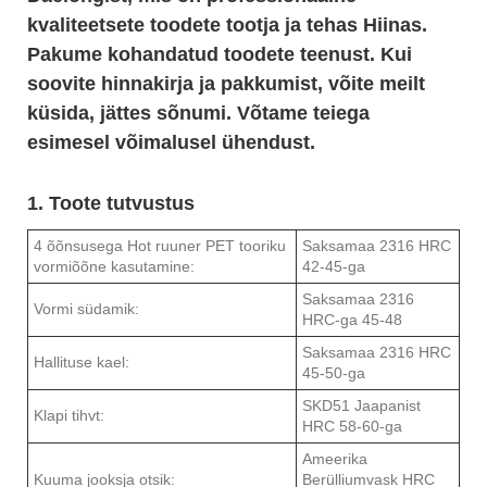
kvaliteetsete toodete tootja ja tehas Hiinas.
Pakume kohandatud toodete teenust. Kui
soovite hinnakirja ja pakkumist, võite meilt
küsida, jättes sõnumi. Võtame teiega
esimesel võimalusel ühendust.
1. Toote tutvustus
4 õõnsusega Hot ruuner PET tooriku
Saksamaa 2316 HRC
vormiõõne kasutamine:
42-45-ga
Saksamaa 2316
Vormi südamik:
HRC-ga 45-48
Saksamaa 2316 HRC
Hallituse kael:
45-50-ga
SKD51 Jaapanist
Klapi tihvt:
HRC 58-60-ga
Ameerika
Kuuma jooksja otsik:
Berülliumvask HRC