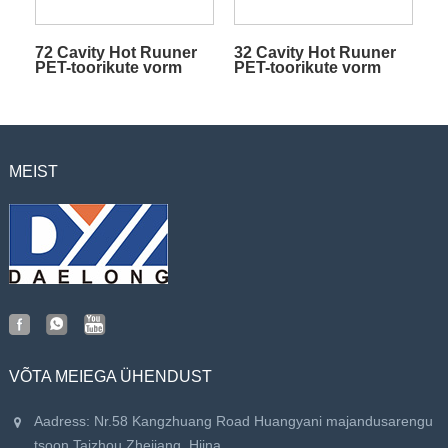
72 Cavity Hot Ruuner
32 Cavity Hot Ruuner
PET-toorikute vorm
PET-toorikute vorm
koos klapiväravaga
koos klapiväravaga
MEIST
VÕTA MEIEGA ÜHENDUST
Aadress: Nr.58 Kangzhuang Road Huangyani majandusarengu
tsoon Taizhou Zhejiang, Hiina