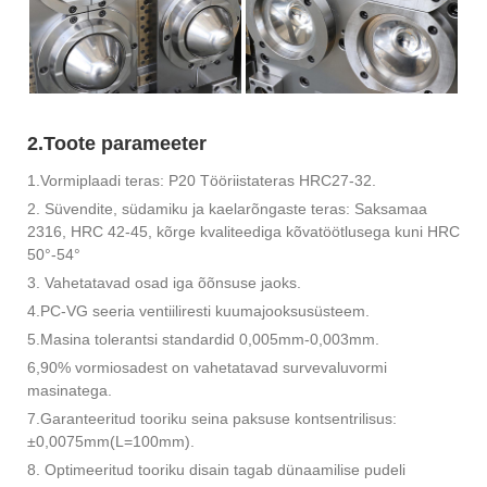
2.Toote parameeter
1.Vormiplaadi teras: P20 Tööriistateras HRC27-32.
2. Süvendite, südamiku ja kaelarõngaste teras: Saksamaa
2316, HRC 42-45, kõrge kvaliteediga kõvatöötlusega kuni HRC
50°-54°
3. Vahetatavad osad iga õõnsuse jaoks.
4.PC-VG seeria ventiiliresti kuumajooksusüsteem.
5.Masina tolerantsi standardid 0,005mm-0,003mm.
6,90% vormiosadest on vahetatavad survevaluvormi
masinatega.
7.Garanteeritud tooriku seina paksuse kontsentrilisus:
±0,0075mm(L=100mm).
8. Optimeeritud tooriku disain tagab dünaamilise pudeli