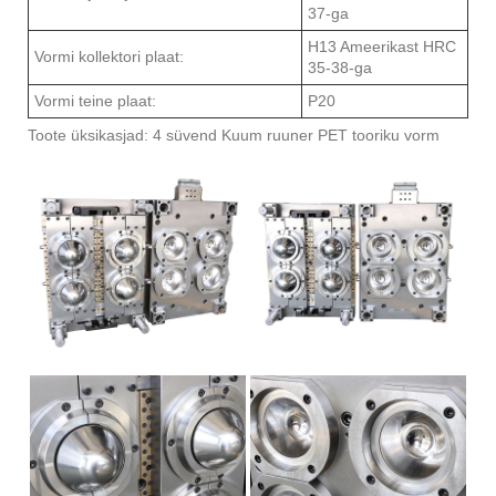
37-ga
H13 Ameerikast HRC
Vormi kollektori plaat:
35-38-ga
Vormi teine ​​plaat:
P20
Toote üksikasjad: 4 süvend Kuum ruuner PET tooriku vorm