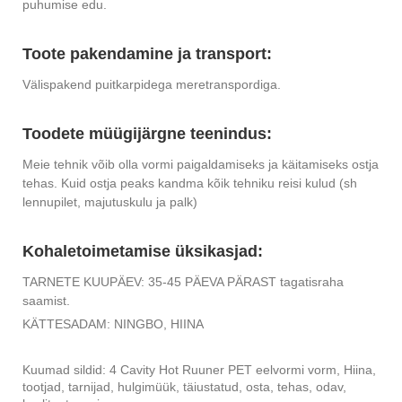
puhumise edu.
Toote pakendamine ja transport:
Välispakend puitkarpidega meretranspordiga.
Toodete müügijärgne teenindus:
Meie tehnik võib olla vormi paigaldamiseks ja käitamiseks ostja
tehas. Kuid ostja peaks kandma kõik tehniku ​​reisi kulud (sh
lennupilet, majutuskulu ja palk)
Kohaletoimetamise üksikasjad:
TARNETE KUUPÄEV: 35-45 PÄEVA PÄRAST tagatisraha
saamist.
KÄTTESADAM: NINGBO, HIINA
Kuumad sildid: 4 Cavity Hot Ruuner PET eelvormi vorm, Hiina,
tootjad, tarnijad, hulgimüük, täiustatud, osta, tehas, odav,