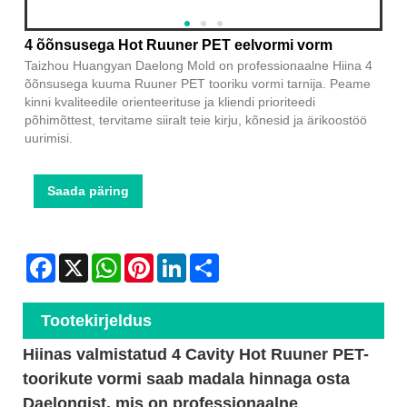
4 õõnsusega Hot Ruuner PET eelvormi vorm
Taizhou Huangyan Daelong Mold on professionaalne Hiina 4
õõnsusega kuuma Ruuner PET tooriku vormi tarnija. Peame
kinni kvaliteedile orienteerituse ja kliendi prioriteedi
põhimõttest, tervitame siiralt teie kirju, kõnesid ja ärikoostöö
uurimisi.
Saada päring
Facebook
X
WhatsApp
Pinterest
LinkedIn
Share
Tootekirjeldus
Hiinas valmistatud 4 Cavity Hot Ruuner PET-
toorikute vormi saab madala hinnaga osta
Daelongist, mis on professionaalne