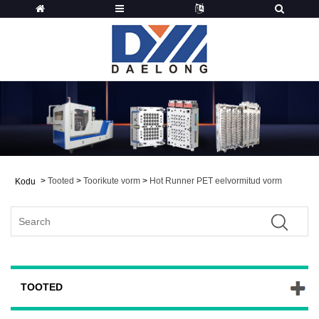
>
Tooted
>
Toorikute vorm
>
Hot Runner PET eelvormitud vorm
Kodu
TOOTED