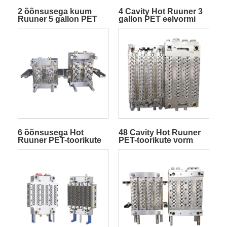
2 õõnsusega kuum
4 Cavity Hot Ruuner 3
Ruuner 5 gallon PET
gallon PET eelvormi
eelvormi vorm
vorm
6 õõnsusega Hot
48 Cavity Hot Ruuner
Ruuner PET-toorikute
PET-toorikute vorm
vorm koos
koos klapiväravaga
klapiväravaga