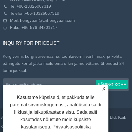
Tel:
+86-13326067319
Telefon:
+86-13326067319
Meil:
hengyuan@cnhengyuan.com
Faks: +86-576-84201717
INQUIRY FOR PRICELIST
Korgivormi, korgi survemasina, toorikuvormi või hinnakirja kohta
päringute korral jätke meile oma e-kiri ja me võtame ühendust 24
tunni jooksul.
X
Kasutame küpsiseid, et pakkuda teile
paremat sirvimiskogemust, analüüsida saidi
liiklust ja isikupärastada sisu. Seda saiti
Autoriõigus © 2022 Taizhou Huangyan Daelong Mold Co., Ltd. Kõik
kasutades nõustute meie küpsiste
õigused kaitstud.
kasutamisega.
Privaatsuspoliitika