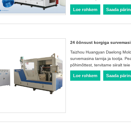
Loe rohkem
Saada pärin
24 õõnsust korgiga survemas
Taizhou Huangyan Daelong Mold 
survemasina tarnija ja tootja. Pea
põhimõttest, tervitame siiralt teie
Loe rohkem
Saada pärin