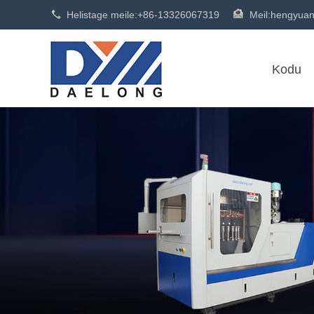
Helistage meile:
+86-13326067319
Meil:
hengyua
Kodu