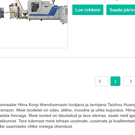
Loe rohkem
Saada pärin
1
sionaalse Hiina Korgi tihendusmasin tootjana ja tarnijana Taizhou Hu
smasin. Meie toodetel on odav, stiilne, moodne ja uhke kujundus. Hii
dala hinnaga. Meie tooted on täiustatud ja laos olemas, saate neid iga
akkumist. Tere tulemast meie tehase uusimate, uusimate ja kvaliteetse
abe saamiseks võtke meiega ühendust.