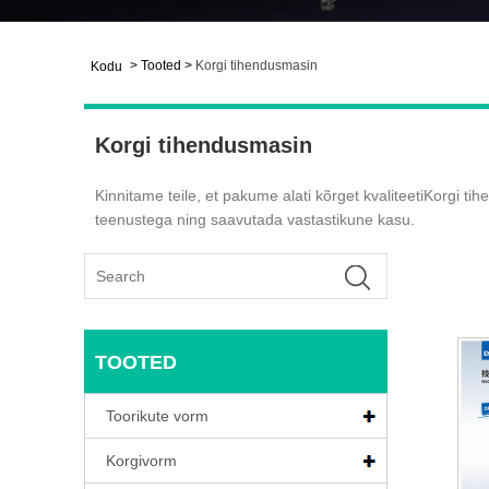
>
Tooted
>
Korgi tihendusmasin
Kodu
Korgi tihendusmasin
Kinnitame teile, et pakume alati kõrget kvaliteeti
Korgi ti
teenustega ning saavutada vastastikune kasu.
TOOTED
Toorikute vorm
Korgivorm