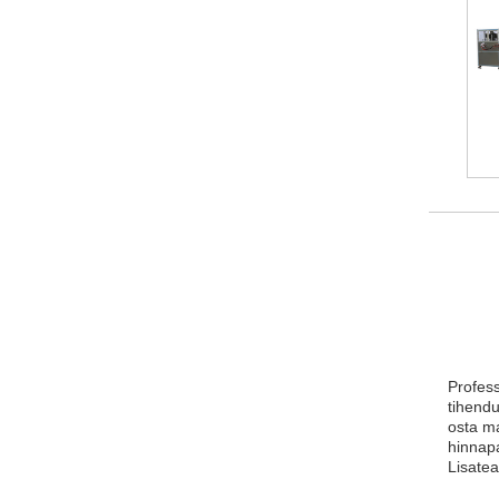
Profes
tihendu
osta ma
hinnap
Lisate