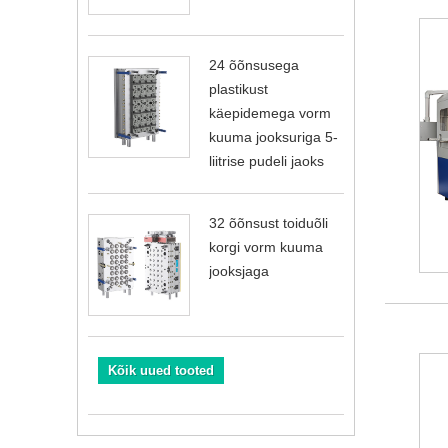
24 õõnsusega
plastikust
käepidemega vorm
kuuma jooksuriga 5-
liitrise pudeli jaoks
32 õõnsust toiduõli
korgi vorm kuuma
jooksjaga
Kõik uued tooted