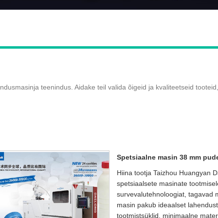
hendusmasin
ja teenindus. Aidake teil valida õigeid ja kvaliteetseid tooteid
Spetsiaalne masin 38 mm pude
Hiina tootja Taizhou Huangyan Da
spetsiaalsete masinate tootmisel
survevalutehnoloogiat, tagavad
masin pakub ideaalset lahendust 
tootmistsüklid, minimaalne materj