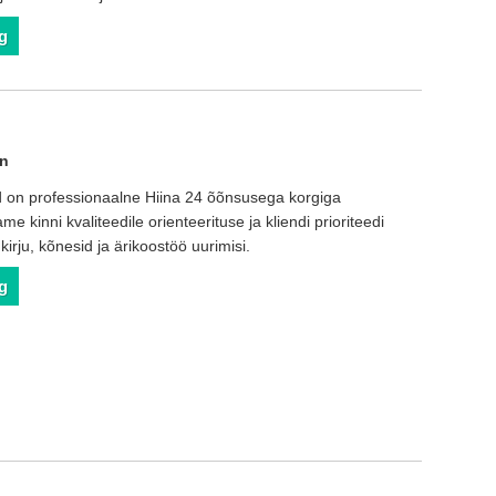
g
in
on professionaalne Hiina 24 õõnsusega korgiga
me kinni kvaliteedile orienteerituse ja kliendi prioriteedi
 kirju, kõnesid ja ärikoostöö uurimisi.
g