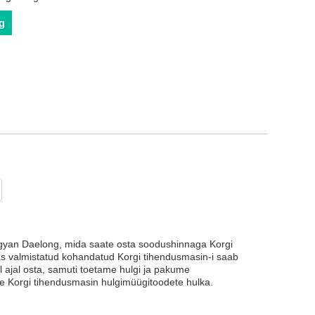
g
angyan Daelong, mida saate osta soodushinnaga Korgi
nas valmistatud kohandatud Korgi tihendusmasin-i saab
l ajal osta, samuti toetame hulgi ja pakume
te Korgi tihendusmasin hulgimüügitoodete hulka.