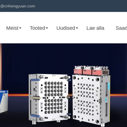
n@cnhengyuan.com
Meist
Tooted
Uudised
Lae alla
Saad