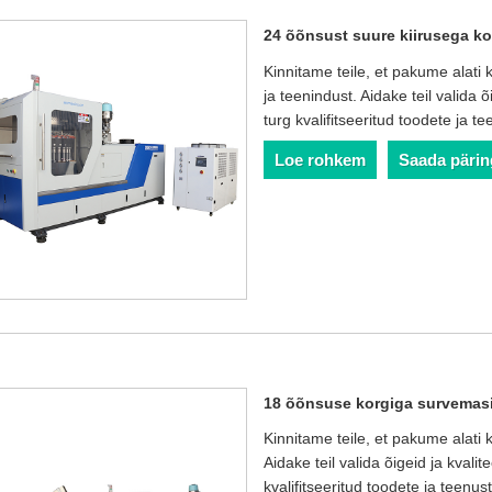
24 õõnsust suure kiirusega k
Kinnitame teile, et pakume alati 
ja teenindust. Aidake teil valida 
turg kvalifitseeritud toodete ja 
Loe rohkem
Saada pärin
18 õõnsuse korgiga survemas
Kinnitame teile, et pakume alati
Aidake teil valida õigeid ja kvali
kvalifitseeritud toodete ja teen