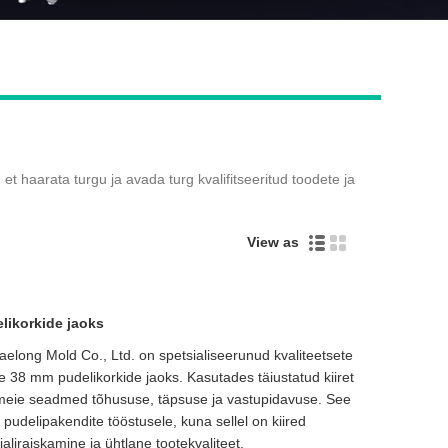
Live
, et haarata turgu ja avada turg kvalifitseeritud toodete ja
View as
likorkide jaoks
elong Mold Co., Ltd. on spetsialiseerunud kvaliteetsete
e 38 mm pudelikorkide jaoks. Kasutades täiustatud kiiret
 meie seadmed tõhususe, täpsuse ja vastupidavuse. See
pudelipakendite tööstusele, kuna sellel on kiired
aliraiskamine ja ühtlane tootekvaliteet.