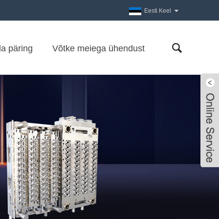
Eesti Keel
a päring
Võtke meiega ühendust