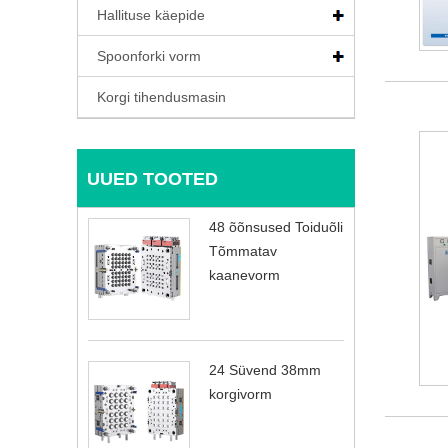
Hallituse käepide
Spoonforki vorm
Korgi tihendusmasin
UUED TOOTED
48 õõnsused Toiduõli
Tõmmatav
kaanevorm
24 Süvend 38mm
korgivorm