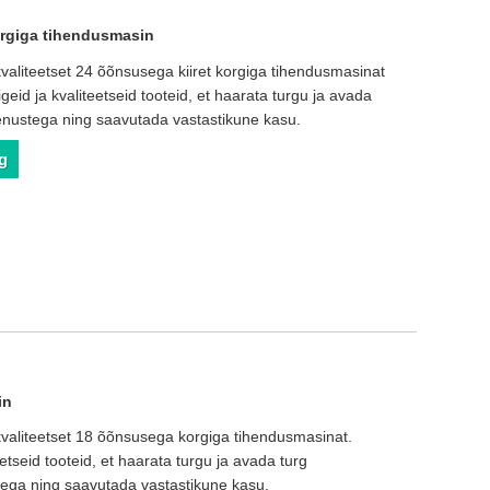
orgiga tihendusmasin
kvaliteetset 24 õõnsusega kiiret korgiga tihendusmasinat
õigeid ja kvaliteetseid tooteid, et haarata turgu ja avada
teenustega ning saavutada vastastikune kasu.
g
in
 kvaliteetset 18 õõnsusega korgiga tihendusmasinat.
teetseid tooteid, et haarata turgu ja avada turg
ustega ning saavutada vastastikune kasu.