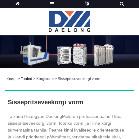
>
Tooted
>
Korgivorm
>
Sissepritseveekorgi vorm
Kodu
Sissepritseveekorgi vorm
Taizhou Huangyan DaelongMold on professionaalne Hiina
sissepritseveekorgi vorm, tooriku vormi ja Hiina korgi
survemasina tarnija. Peame kinni kvaliteedile orienteerituse
ja kliendi prioriteedi põhimõttest, tervitame siiralt teie kirju,