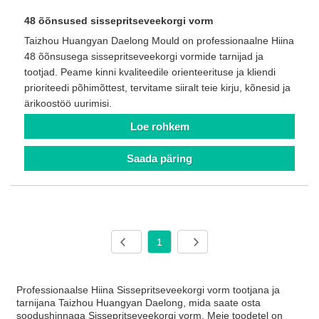
48 õõnsused sissepritseveekorgi vorm
Taizhou Huangyan Daelong Mould on professionaalne Hiina
48 õõnsusega sissepritseveekorgi vormide tarnijad ja
tootjad. Peame kinni kvaliteedile orienteerituse ja kliendi
prioriteedi põhimõttest, tervitame siiralt teie kirju, kõnesid ja
ärikoostöö uurimisi.
Loe rohkem
Saada päring
1
Professionaalse Hiina Sissepritseveekorgi vorm tootjana ja
tarnijana Taizhou Huangyan Daelong, mida saate osta
soodushinnaga Sissepritseveekorgi vorm. Meie toodetel on