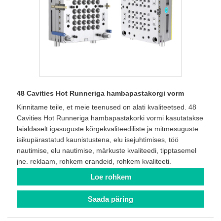
48 Cavities Hot Runneriga hambapastakorgi vorm
Kinnitame teile, et meie teenused on alati kvaliteetsed. 48
Cavities Hot Runneriga hambapastakorki vormi kasutatakse
laialdaselt igasuguste kõrgekvaliteediliste ja mitmesuguste
isikupärastatud kaunistustena, elu isejuhtimises, töö
nautimise, elu nautimise, märkuste kvaliteedi, tipptasemel
jne. reklaam, rohkem erandeid, rohkem kvaliteeti.
Loe rohkem
Saada päring