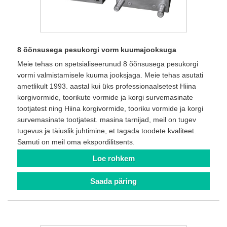
8 õõnsusega pesukorgi vorm kuumajooksuga
Meie tehas on spetsialiseerunud 8 õõnsusega pesukorgi
vormi valmistamisele kuuma jooksjaga. Meie tehas asutati
ametlikult 1993. aastal kui üks professionaalsetest Hiina
korgivormide, toorikute vormide ja korgi survemasinate
tootjatest ning Hiina korgivormide, tooriku vormide ja korgi
survemasinate tootjatest. masina tarnijad, meil on tugev
tugevus ja täiuslik juhtimine, et tagada toodete kvaliteet.
Samuti on meil oma ekspordilitsents.
Loe rohkem
Saada päring