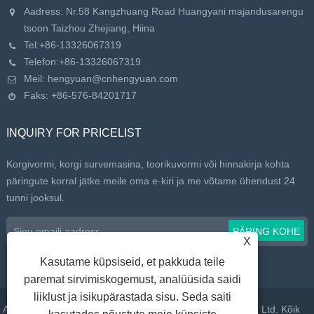
Aadress: Nr.58 Kangzhuang Road Huangyani majandusarengu
tsoon Taizhou Zhejiang, Hiina
Tel:
+86-13326067319
Telefon:
+86-13326067319
Meil:
hengyuan@cnhengyuan.com
Faks: +86-576-84201717
INQUIRY FOR PRICELIST
Korgivormi, korgi survemasina, toorikuvormi või hinnakirja kohta
päringute korral jätke meile oma e-kiri ja me võtame ühendust 24
tunni jooksul.
X
Kasutame küpsiseid, et pakkuda teile
paremat sirvimiskogemust, analüüsida saidi
liiklust ja isikupärastada sisu. Seda saiti
Autoriõigus © 2022 Taizhou Huangyan Daelong Mold Co., Ltd. Kõik