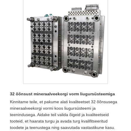
32 õõnsust mineraalveekorgi vorm liugursüsteemiga
Kinnitame teile, et pakume alati kvaliteetset 32 ​​õõnsusega
mineraalveekorgi vormi koos liugursüsteemi ja
teenindusega. Aidake teil valida õigeid ja kvaliteetseid
tooteid, et haarata turgu ja avada turg kvalifitseeritud
toodete ja teenustega ning saavutada vastastikune kasu.