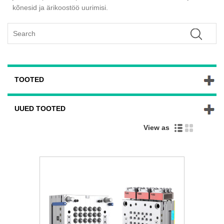
kõnesid ja ärikoostöö uurimisi.
TOOTED
UUED TOOTED
View as