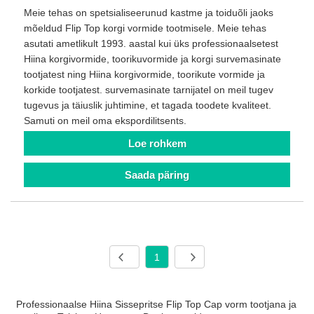
Meie tehas on spetsialiseerunud kastme ja toiduõli jaoks
mõeldud Flip Top korgi vormide tootmisele. Meie tehas
asutati ametlikult 1993. aastal kui üks professionaalsetest
Hiina korgivormide, toorikuvormide ja korgi survemasinate
tootjatest ning Hiina korgivormide, toorikute vormide ja
korkide tootjatest. survemasinate tarnijatel on meil tugev
tugevus ja täiuslik juhtimine, et tagada toodete kvaliteet.
Samuti on meil oma ekspordilitsents.
Loe rohkem
Saada päring
1
Professionaalse Hiina Sissepritse Flip Top Cap vorm tootjana ja