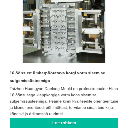
16 õõnsust ümberpööratava korgi vorm sisemise
sulgemissüsteemiga
Taizhou Huangyan Daelong Mould on professionaalne Hiina
16 õõnsusega klappkorgiga vorm koos sisemise
sulgemissüsteemiga. Peame kinni kvaliteedile orienteerituse
ja kliendi prioriteedi põhimõttest, tervitame siiralt teie kirju,
kõnesid ja ärikoostöö uurimisi.
Loe rohkem