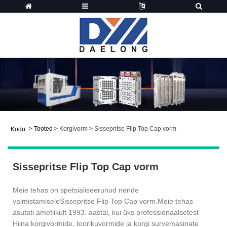
>
Tooted
>
Korgivorm
>
Sissepritse Flip Top Cap vorm
Kodu
Sissepritse Flip Top Cap vorm
Meie tehas on spetsialiseerunud nende
valmistamisele
Sissepritse Flip Top Cap vorm.
Meie tehas
asutati ametlikult 1993. aastal, kui üks professionaalsetest
Hiina korgivormide, toorikuvormide ja korgi survemasinate