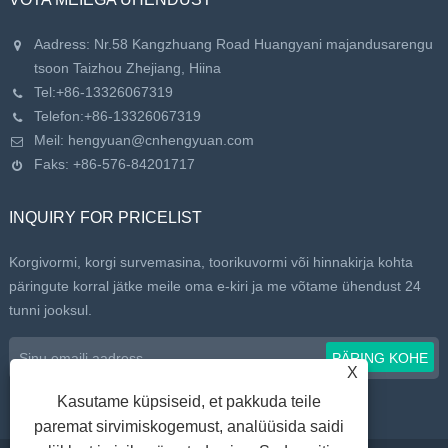
Aadress: Nr.58 Kangzhuang Road Huangyani majandusarengu
tsoon Taizhou Zhejiang, Hiina
Tel:
+86-13326067319
Telefon:
+86-13326067319
Meil:
hengyuan@cnhengyuan.com
Faks: +86-576-84201717
INQUIRY FOR PRICELIST
Korgivormi, korgi survemasina, toorikuvormi või hinnakirja kohta
päringute korral jätke meile oma e-kiri ja me võtame ühendust 24
tunni jooksul.
X
Kasutame küpsiseid, et pakkuda teile
paremat sirvimiskogemust, analüüsida saidi