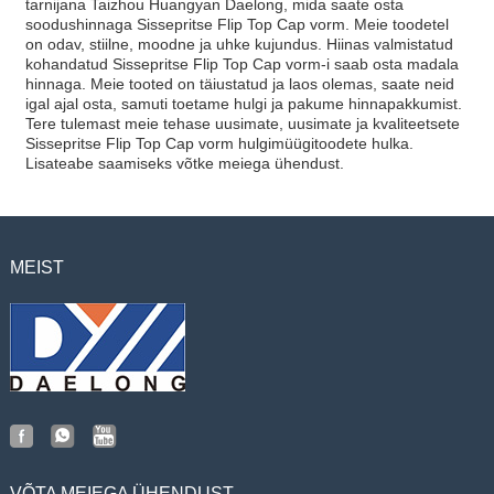
tarnijana Taizhou Huangyan Daelong, mida saate osta
soodushinnaga Sissepritse Flip Top Cap vorm. Meie toodetel
on odav, stiilne, moodne ja uhke kujundus. Hiinas valmistatud
kohandatud Sissepritse Flip Top Cap vorm-i saab osta madala
hinnaga. Meie tooted on täiustatud ja laos olemas, saate neid
igal ajal osta, samuti toetame hulgi ja pakume hinnapakkumist.
Tere tulemast meie tehase uusimate, uusimate ja kvaliteetsete
Sissepritse Flip Top Cap vorm hulgimüügitoodete hulka.
Lisateabe saamiseks võtke meiega ühendust.
MEIST
VÕTA MEIEGA ÜHENDUST