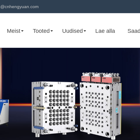
n@cnhengyuan.com
Meist
Tooted
Uudised
Lae alla
Saad