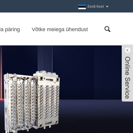
Eesti Keel
a päring
Võtke meiega ühendust