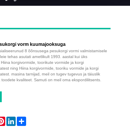
sukorgi vorm kuumajooksuga
Live
sialiseerunud 8 õõnsusega pesukorgi vormi valmistamisele
ie tehas asutati ametlikult 1993. aastal kui üks
 Hiina korgivormide, toorikute vormide ja korgi
atest ning Hiina korgivormide, tooriku vormide ja korgi
test. masina tarnijad, meil on tugev tugevus ja täiuslik
a toodete kvaliteet. Samuti on meil oma ekspordilitsents.
atsApp
Pinterest
LinkedIn
Share