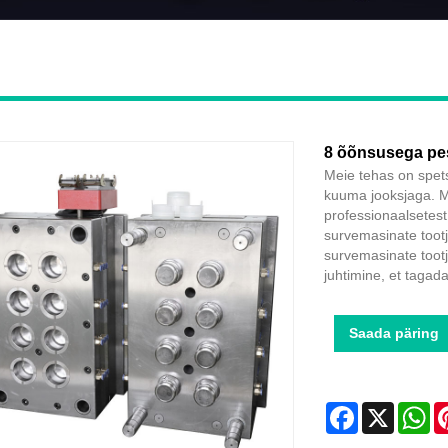
8 õõnsusega pe
Meie tehas on spet
kuuma jooksjaga. Me
professionaalsetest
survemasinate tootj
survemasinate tootja
juhtimine, et tagad
Saada päring
Facebook
X
Wh