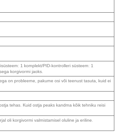
süsteem: 1 komplekt/PID-kontrolleri süsteem: 1
ega korgivormi jaoks.
tusega on probleeme, pakume osi või teenust tasuta, kuid ei
stja tehas. Kuid ostja peaks kandma kõik tehniku ​​reisi
 oli korgivormi valmistamisel oluline ja eriline.