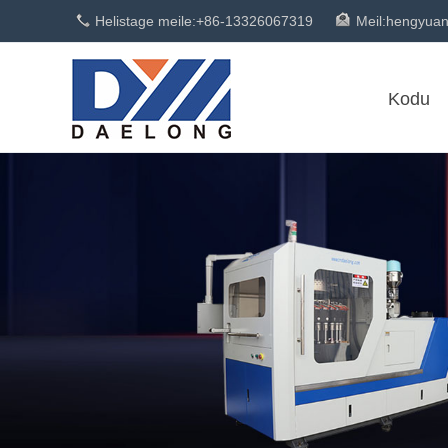
Helistage meile:
+86-13326067319
Meil:
hengyua
Kodu