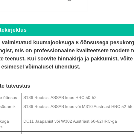
tekirjeldus
s valmistatud kuumajooksuga 8 õõnsusega pesukorg
gist, mis on professionaalne kvaliteetsete toodete 
e teenust. Kui soovite hinnakirja ja pakkumist, võite
a esimesel võimalusel ühendust.
te tutvustus
se õõnsus
S136 Rootsist ASSAB koos HRC 50-52
ssüdamik
S136 Rootsist ASSAB koos või M310 Austriast HRC 52-55
kuga
DC11 Jaapanist või W302 Austriast 60-62HRC-ga
as