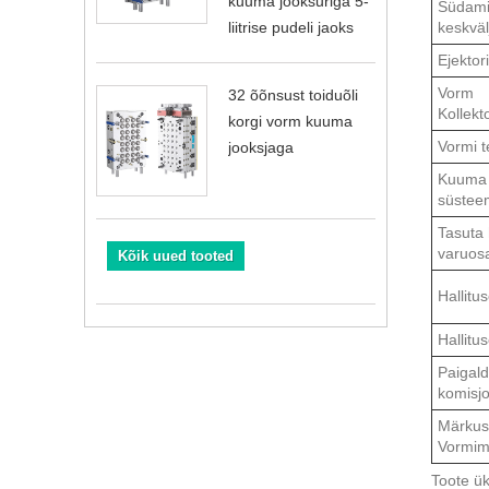
kuuma jooksuriga 5-
Südami
keskväl
liitrise pudeli jaoks
Ejektori
Vorm
32 õõnsust toiduõli
Kollekt
korgi vorm kuuma
Vormi te
jooksjaga
Kuuma 
süstee
Tasuta 
varuos
Kõik uued tooted
Hallitus
Hallitu
Paigald
komisjo
Märkus:
Vormima
Toote ü