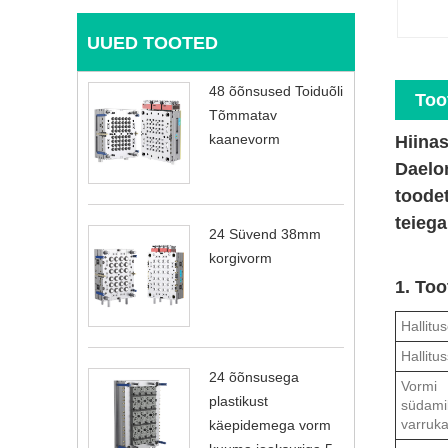
UUED TOOTED
48 õõnsused Toiduõli
Too
Tõmmatav
kaanevorm
Hiina
Daelon
toodet
teieg
24 Süvend 38mm
korgivorm
1. Too
Hallitu
Hallitu
24 õõnsusega
Vormi
plastikust
südami
varruk
käepidemega vorm