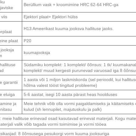
ku
Berüllium vask + kroomimine HRC 62-64 HRC-ga
javiske
 viis
Ejektori plaat+ Ejektori hülss
H13 Ameerikast kuuma jooksva hallituse jaoks.
orplaat
ine ​​plaat
P20
jooksja
kuumajooksja
m
hallituse
Südamiku komplekt: 1 komplekt/ õõnsus: 1 tk/ kuumakanali
ad
komplekt/ muud kergesti purunevad varuosad iga 8 õõnsus
1 aasta või 1 miljon laskmiskorda (sel perioodil, kui halli
e garantii
hõlma valest tööst tingitud probleeme)
se eluiga
5-6 aastat, isegi 10 aasta pärast heas hoolduses
amine ja
Meie tehnik võib olla vormi paigaldamiseks ja käitamiseks o
nitasu
kulud (sh lennupilet, majutuskulu ja palk)
 meie hallituse erinevad osad kasutavad erinevat materjali. Kogu materjal
terjali valik võib tagada vormi toimimise ja vormi tööea
ksikasjad: 8 õõnsusega pesukorgi vorm kuuma jooksuriga