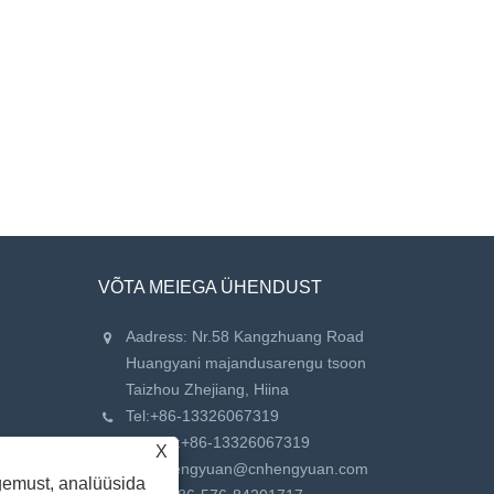
VÕTA MEIEGA ÜHENDUST
Aadress: Nr.58 Kangzhuang Road
Huangyani majandusarengu tsoon
Taizhou Zhejiang, Hiina
Tel:
+86-13326067319
Telefon:
+86-13326067319
X
Meil:
hengyuan@cnhengyuan.com
gemust, analüüsida