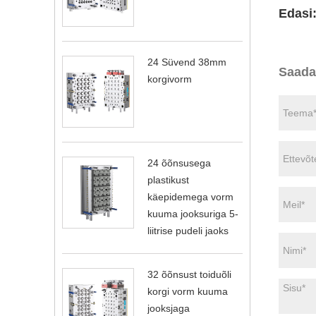
Edasi
24 Süvend 38mm
Saada
korgivorm
24 õõnsusega
plastikust
käepidemega vorm
kuuma jooksuriga 5-
liitrise pudeli jaoks
32 õõnsust toiduõli
korgi vorm kuuma
jooksjaga