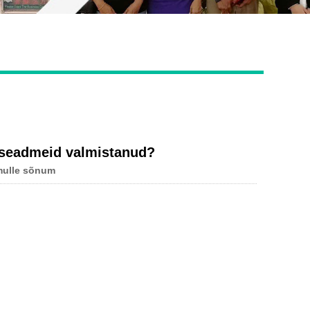
Live
id seadmeid valmistanud?
mulle sõnum