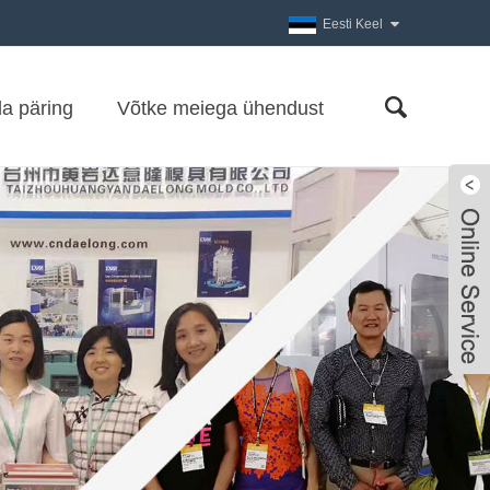
Eesti Keel
a päring
Võtke meiega ühendust