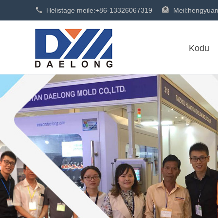
Helistage meile:
+86-13326067319
Meil:
hengyua
Kodu