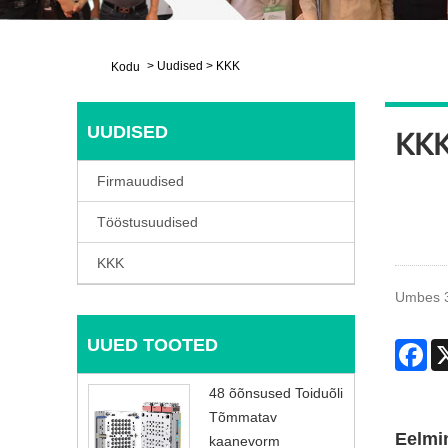
>
Uudised
>
KKK
Kodu
UUDISED
KK
Firmauudised
Tööstusuudised
KKK
Umbes 3
UUED TOOTED
Fa
48 õõnsused Toiduõli
Tõmmatav
Eelmi
kaanevorm