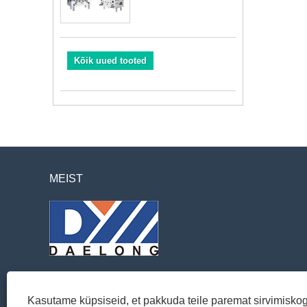
Kõik uued tooted
MEIST
Kasutame küpsiseid, et pakkuda teile paremat sirvimisko