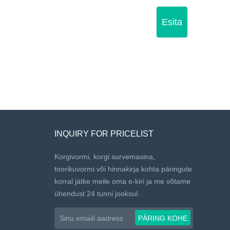
Esita
INQUIRY FOR PRICELIST
Korgivormi, korgi survemasina,
toorikuvormi või hinnakirja kohta päringute
korral jätke meile oma e-kiri ja me võtame
ühendust 24 tunni jooksul.