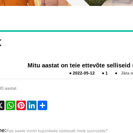
K
Mitu aastat on teie ettevõte sellise
●
2022-05-12
●
1
●
Jäta 
0 aastat.
cebook
X
WhatsApp
Pinterest
LinkedIn
Share
ne:
Kas saate vormi kujundada vastavalt meie suurusele?