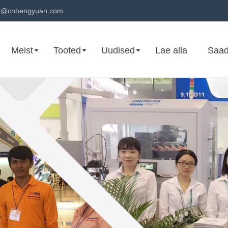
n@cnhengyuan.com
Meist
Tooted
Uudised
Lae alla
Saad