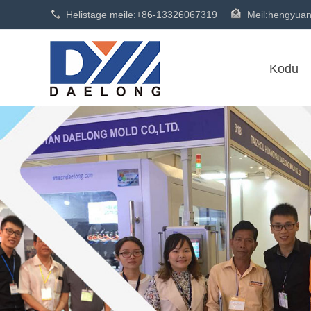
Helistage meile:
+86-13326067319
Meil:
hengyua
Kodu