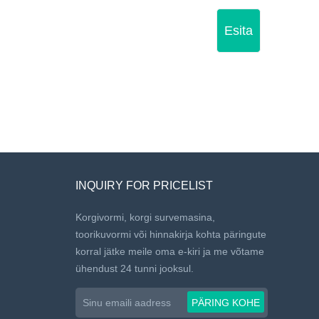
Esita
INQUIRY FOR PRICELIST
Korgivormi, korgi survemasina,
toorikuvormi või hinnakirja kohta päringute
korral jätke meile oma e-kiri ja me võtame
ühendust 24 tunni jooksul.