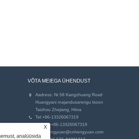
VÕTA MEIEGA ÜHENDUST
Aadress: Nr.58 Kangzhuang Road
Huangyani majandusarengu tsoon
Taizhou Zhejiang, Hiina
Tel:
+86-13326067319
Telefon:
+86-13326067319
X
Meil:
hengyuan@cnhengyuan.com
gemust, analüüsida