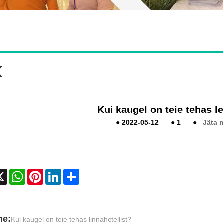
K
Kui kaugel on teie tehas 
●
2022-05-12
●
1
●
Jäta 
cebook
X
WhatsApp
Pinterest
LinkedIn
Share
ne:
Kui kaugel on teie tehas linnahotellist?