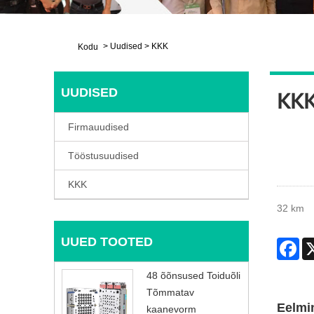
>
Uudised
>
KKK
Kodu
UUDISED
KK
Firmauudised
Tööstusuudised
KKK
32 km
UUED TOOTED
Fa
48 õõnsused Toiduõli
Tõmmatav
Eelmi
kaanevorm