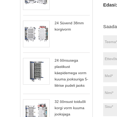
Edasi
24 Süvend 38mm
Saada
korgivorm
24 õõnsusega
plastikust
käepidemega vorm
kuuma jooksuriga 5-
liitrise pudeli jaoks
32 õõnsust toiduõli
korgi vorm kuuma
jooksjaga