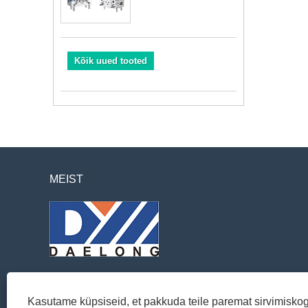
Kõik uued tooted
MEIST
Kasutame küpsiseid, et pakkuda teile paremat sirvimisko