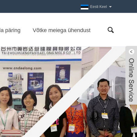
Eesti Keel
a päring
Võtke meiega ühendust