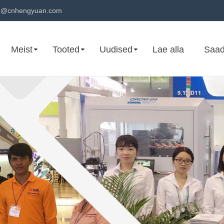
n@cnhengyuan.com
Meist
Tooted
Uudised
Lae alla
Saad