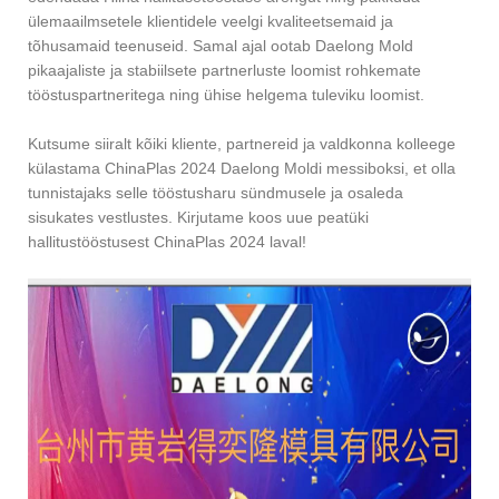
ülemaailmsetele klientidele veelgi kvaliteetsemaid ja
tõhusamaid teenuseid. Samal ajal ootab Daelong Mold
pikaajaliste ja stabiilsete partnerluste loomist rohkemate
tööstuspartneritega ning ühise helgema tuleviku loomist.
Kutsume siiralt kõiki kliente, partnereid ja valdkonna kolleege
külastama ChinaPlas 2024 Daelong Moldi messiboksi, et olla
tunnistajaks selle tööstusharu sündmusele ja osaleda
sisukates vestlustes. Kirjutame koos uue peatüki
hallitustööstusest ChinaPlas 2024 laval!