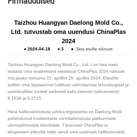
Firmauudised
Taizhou Huangyan Daelong Mold Co.,
Ltd. tutvustab oma uuendusi ChinaPlas
2024
●
2024-04-18
●
3
●
Jäta mulle sõnum
Taizhou Huangyan Daelong Mold Co., Ltd.-l on hea meel
teatada oma osalemisest eelseisval ChinaPlas 2024 näitusel,
mis peaks toimuma 23. aprillist 26. aprillini 2024. Ettevõte
esitleb oma tipptasemel hallituse valmistamise tehnoloogiaid ja
uuenduslikke tooteid aadressil kaks peamist näitusestend:
8.1K36 ja 5.2T23.
Hiina hallitusetööstuse juhtiva tegelasena on Daelong Mold
pühendunud kvaliteetsete vormilahenduste pakkumisele
ülemaailmsetele klientidele. Tänavusel ChinaPlas ei
eksponeeri ettevõte mitte ainult oma uusimaid hallitustooteid,