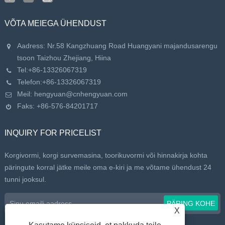
VÕTA MEIEGA ÜHENDUST
Aadress: Nr.58 Kangzhuang Road Huangyani majandusarengu
tsoon Taizhou Zhejiang, Hiina
Tel:
+86-13326067319
Telefon:
+86-13326067319
Meil:
hengyuan@cnhengyuan.com
Faks: +86-576-84201717
INQUIRY FOR PRICELIST
Korgivormi, korgi survemasina, toorikuvormi või hinnakirja kohta
päringute korral jätke meile oma e-kiri ja me võtame ühendust 24
tunni jooksul.
X