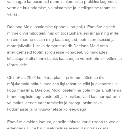
vaid jagab ka uusimaid uurimistulemusi ja praktilisi kogemusi
vormide kujundamise, valmistamise ja intelligentse tootmise
vallas.
Daelong Moldi osalemise tipphetki on palju. Ettevõte esitleb
mitmeid vormitooteid, mis on tööstusharu esirinnas ning millel
on ainulaadne disain ning kaasaegsed tootmisprotsessid ja
materjalivalik. Lisaks demonstreerib Daelong Mold oma
intelligentseid tootmisprotsesse kohapeal, võimaldades
külastajatel olla tunnistajaks kaasaegse vormitootmise võlule ja
tõhususele.
ChinaPlas 2024 kui Hiina plasti- ja kummitööstuse üks
mõjukamaid näitusi meelitab ligi tööstuse eliiti ja eksperte üle
kogu maailma. Daelong Moldi osalemine pole mitte ainult tema
tehnoloogiliste tugevuste põhjalik esitlus, vaid ka suurepärane
võimalus ideede vahetamiseks ja arengu otsimiseks
kodumaiste ja rahvusvaheliste kolleegidega.
Ettevõte avaldab lootust, et selle näituse kaudu saab ta veelgi
edendada Hiina hallitusetööstuse arengut ning pakkuda